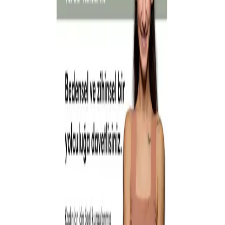
Etkinlik Hakkında
Anneler Günü haftasına özel hazırlanan “Kendini Seçen
Kadınlar”, kadınların kendilerine alan açacağı, beden ve
ruh dengesine odaklanan özel bir deneyim buluşmasıdır.
Verda Kutsal eşliğinde gerçekleşecek bu etkinlikte
katılımcılar; sohbet, farkındalık ve hareket akışıyla
kendilerine iyi gelecek iki saatlik özel bir mola
yaşayacaktır. 3 Event House’un sıcak atmosferinde
gerçekleşecek bu buluşma, kendini dinlemek, yenilenmek
ve iyi hissetmek isteyen kadınlar için tasarlanmıştır.
Etkinlik Detayları
Başlama Tarihi
4 Mayıs 2026 11:00