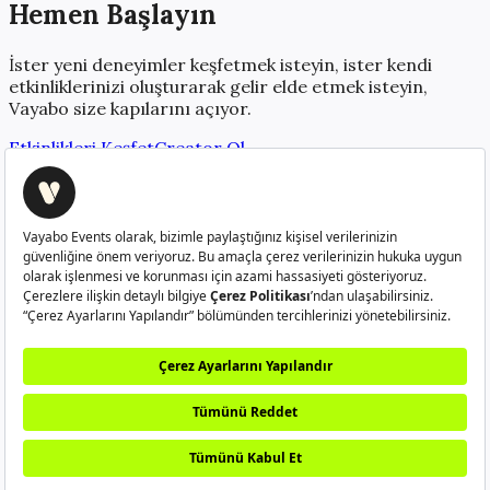
Hemen Başlayın
İster yeni deneyimler keşfetmek isteyin, ister kendi
etkinliklerinizi oluşturarak gelir elde etmek isteyin,
Vayabo size kapılarını açıyor.
Etkinlikleri Keşfet
Creator Ol
Creatorlerı güçlendiren platform
info@vayabo.com
+90 532 429 37 05
Hakkımızda
Nasıl Çalışır?
Sıkça Sorulan Sorular
Creator
Ol
Kullanım Koşulları
Gizlilik Politikası
Kullanıcı Aydınlatma
Metni
Veri Sahibi Başvuru Formu
©
2026
Vayabo. Tüm hakları saklıdır.