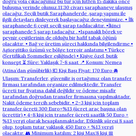
doğru yola çıkacağımız bu tur için lütfen 15 dakika önce
buluşma yerinde olunuz.11:30 civarı şaraphaneye ulaşmış
olacağız. Seçili butik Saraphanelerde ,şarap yapımı ile
ilgili detayları dinleyerek başlayacağız deneyimimize. • İlk
şaraphanede 6 çeşit seçili şarap tadılacaktır. •İkinci
şaraphanede 5 şarap tadacağız . •Ispanakli börek ve
peynir çeşitlerinin de olduğu bir hafif tabak öğünü
olacaktır. • Bağ ve üretim süreci hakkında bilgilendirme •
Agiorgitiko üzümü ve bölge terroir anlatımı • Türkçe
(Sertifikalı Sommelier eşliğinde) • Kişiye özel, butik
konsept ⏳ Süre: Yaklaşık 7-8 saat 📍 Konum: Nemea
(Atina’dan günübirlik) 💶 Kişi Başı Fiyat: 170 Euro 🚘
Ulaşım: Transferler, güvenilir iş ortağımız olan transfer
firması tarafından organize edilmektedir. Transfer
ücreti tur fiyatına dahil değildir ve ödeme misafir
tarafından doğrudan transfer firmasına yapılmaktadır.
Nakit ödeme tercih sebebidir. • 2–3 kişi için toplam
transfer ücreti 300 Euro+%13 (ücret araç başına olan
ücrettir) • 4–8 kişi için transfer ücreti saatlik 50 Euro +
%13 vergi olarak hesaplanmaktadır. Etkinlik süresi 8 saat
olup, toplam tutar yaklaşık 450 Euro + %13 vergi
olacaktır. 👥 Minimum katılım: 2 kişi Max:8 kişi 📅