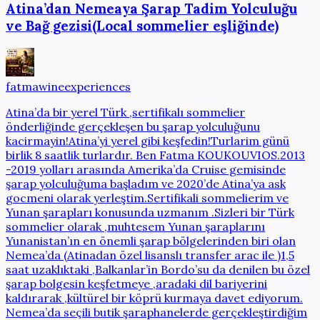
Atina’dan Nemeaya Şarap Tadim Yolculuğu
ve Bağ gezisi(Local sommelier eşliğinde)
fatmawineexperiences
Atina’da bir yerel Türk ,sertifikalı sommelier
önderliğinde gerçekleşen bu şarap yolculuğunu
kacirmayin!Atina’yi yerel gibi keşfedin!Turlarim günü
birlik 8 saatlik turlardır. Ben Fatma KOUKOUVIOS.2013
-2019 yolları arasında Amerika’da Cruise gemisinde
şarap yolculuğuma başladım ve 2020’de Atina’ya ask
gocmeni olarak yerleştim.Sertifikali sommelierim ve
Yunan şarapları konusunda uzmanım .Sizleri bir Türk
sommelier olarak ,muhtesem Yunan şaraplarını
Yunanistan’ın en önemli şarap bölgelerinden biri olan
Nemea’da (Atinadan özel lisanslı transfer arac ile )1,5
saat uzaklıktaki ,Balkanlar’in Bordo’su da denilen bu özel
şarap bolgesin keşfetmeye ,aradaki dil bariyerini
kaldırarak ,kültürel bir köprü kurmaya davet ediyorum.
Nemea’da seçili butik şaraphanelerde gerçekleştirdiğim