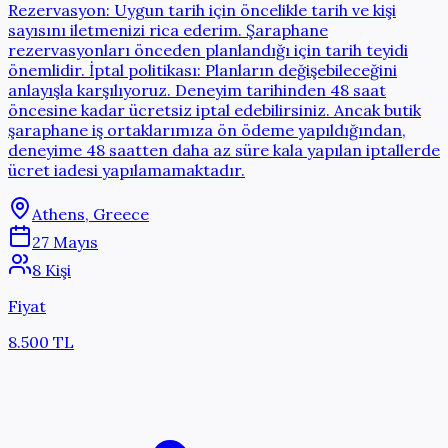
Rezervasyon: Uygun tarih için öncelikle tarih ve kişi
sayısını iletmenizi rica ederim. Şaraphane
rezervasyonları önceden planlandığı için tarih teyidi
önemlidir. İptal politikası: Planların değişebileceğini
anlayışla karşılıyoruz. Deneyim tarihinden 48 saat
öncesine kadar ücretsiz iptal edebilirsiniz. Ancak butik
şaraphane iş ortaklarımıza ön ödeme yapıldığından,
deneyime 48 saatten daha az süre kala yapılan iptallerde
ücret iadesi yapılamamaktadır.
Athens, Greece
27 Mayıs
8 Kişi
Fiyat
8.500 TL