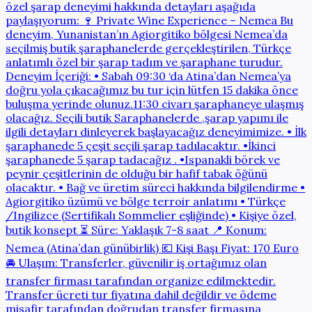
özel şarap deneyimi hakkında detayları aşağıda
paylaşıyorum: 🍷 Private Wine Experience – Nemea Bu
deneyim, Yunanistan’ın Agiorgitiko bölgesi Nemea’da
seçilmiş butik şaraphanelerde gerçekleştirilen, Türkçe
anlatımlı özel bir şarap tadım ve şaraphane turudur.
Deneyim İçeriği: • Sabah 09:30 ‘da Atina’dan Nemea’ya
doğru yola çıkacağımız bu tur için lütfen 15 dakika önce
buluşma yerinde olunuz.11:30 civarı şaraphaneye ulaşmış
olacağız. Seçili butik Saraphanelerde ,şarap yapımı ile
ilgili detayları dinleyerek başlayacağız deneyimimize. • İlk
şaraphanede 5 çeşit seçili şarap tadılacaktır. •İkinci
şaraphanede 5 şarap tadacağız . •Ispanakli börek ve
peynir çeşitlerinin de olduğu bir hafif tabak öğünü
olacaktır. • Bağ ve üretim süreci hakkında bilgilendirme •
Agiorgitiko üzümü ve bölge terroir anlatımı • Türkçe
/Ingilizce (Sertifikalı Sommelier eşliğinde) • Kişiye özel,
butik konsept ⏳ Süre: Yaklaşık 7-8 saat 📍 Konum:
Nemea (Atina’dan günübirlik) 💶 Kişi Başı Fiyat: 170 Euro
🚘 Ulaşım: Transferler, güvenilir iş ortağımız olan
transfer firması tarafından organize edilmektedir.
Transfer ücreti tur fiyatına dahil değildir ve ödeme
misafir tarafından doğrudan transfer firmasına