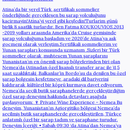
Atina’da bir yerel Türk ,sertifikalı sommelier
önderliğinde gerçekleşen bu şarap yolculuğunu
kacirmayin!Atina’yi yerel gibi keşfedin!Turlarim günü
birlik 8 saatlik turlardır. Ben Fatma KOUKOUVIOS.2013
-2019 yolları arasında Amerika’da Cruise gemisinde
şarap yolculuğuma başladım ve 2020’de Atina’ya ask
gocmeni olarak yerleştim.Sertifikali sommelierim ve
Yunan şarapları konusunda uzmanım .Sizleri bir Türk
sommelier olarak ,muhtesem Yunan şaraplarını
Yunanistan’ın en önemli şarap bölgelerinden biri olan
Nemea’da (Atinadan özel lisanslı transfer arac ile )1,5
saat uzaklıktaki ,Balkanlar’in Bordo’su da denilen bu özel
şarap bolgesin keşfetmeye ,aradaki dil bariyerini
kaldırarak ,kültürel bir köprü kurmaya davet ediyorum.
Nemea’da seçili butik şaraphanelerde gerçekleştirdiğim
özel şarap deneyimi hakkında detayları aşağıda
paylaşıyorum: 🍷 Private Wine Experience – Nemea Bu
deneyim, Yunanistan’ın Agiorgitiko bölgesi Nemea’da
seçilmiş butik şaraphanelerde gerçekleştirilen, Türkçe
anlatımlı özel bir şarap tadım ve şaraphane turudur.
Deneyim İçeriği: • Sabah 09:30 ‘da Atina’dan Nemea’ya