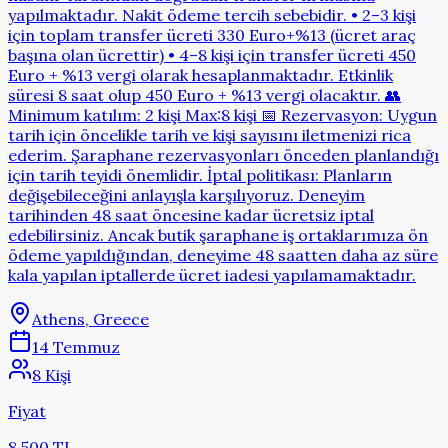
yapılmaktadır. Nakit ödeme tercih sebebidir. • 2–3 kişi
için toplam transfer ücreti 330 Euro+%13 (ücret araç
başına olan ücrettir) • 4–8 kişi için transfer ücreti 450
Euro + %13 vergi olarak hesaplanmaktadır. Etkinlik
süresi 8 saat olup 450 Euro + %13 vergi olacaktır. 👥
Minimum katılım: 2 kişi Max:8 kişi 📅 Rezervasyon: Uygun
tarih için öncelikle tarih ve kişi sayısını iletmenizi rica
ederim. Şaraphane rezervasyonları önceden planlandığı
için tarih teyidi önemlidir. İptal politikası: Planların
değişebileceğini anlayışla karşılıyoruz. Deneyim
tarihinden 48 saat öncesine kadar ücretsiz iptal
edebilirsiniz. Ancak butik şaraphane iş ortaklarımıza ön
ödeme yapıldığından, deneyime 48 saatten daha az süre
kala yapılan iptallerde ücret iadesi yapılamamaktadır.
Athens, Greece
14 Temmuz
8 Kişi
Fiyat
8.500 TL