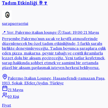
Tadım Etkinliği 🥂🍷
şarapserserisi
📍 Yer: Palermo italian lounge 🕗 Saat: 19:00 21 Mayıs
Perşembe Palermo’nun sıcak ve keyifli atmosferinde
düzenlenecek bu özel tadım etkinliğinde, 5 farklı şarabı
birlikte deneyimleyeceğiz. Tadım boyunca şaraplara eşlik
eden pizza, makarna, peynir tabağı ve çeşitli ikramlarla
lezzet dolu bir akşam geçireceğiz. Yeni tatlar keşfetmek,
şarap hakkında sohbet etmek ve samimi bir ortamda
güzel bir akşam paylaşmak isteyen herkesi bekliyoruz.
Palermo Italian Lounge, Hasanefendi-ramazan Paşa,
1913. Sokak, Efeler/Aydın, Türkiye
21 Mayıs
10 Kişi
Fiyat