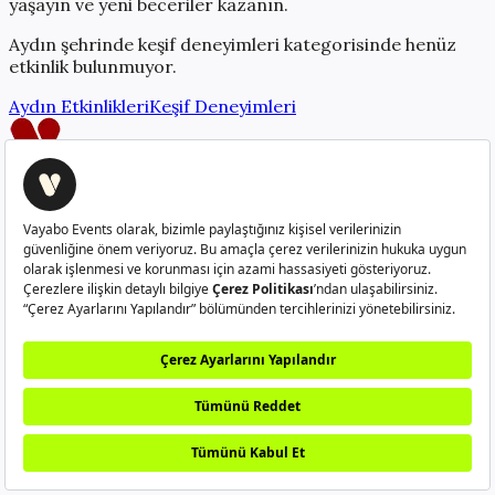
yaşayın ve yeni beceriler kazanın.
Aydın
şehrinde
keşif deneyimleri
kategorisinde henüz
etkinlik bulunmuyor.
Aydın
Etkinlikleri
Keşif Deneyimleri
Creatorlerı güçlendiren platform
info@vayabo.com
+90 532 429 37 05
Hakkımızda
Nasıl Çalışır?
Sıkça Sorulan Sorular
Creator
Ol
Kullanım Koşulları
Gizlilik Politikası
Kullanıcı Aydınlatma
Metni
Veri Sahibi Başvuru Formu
©
2026
Vayabo. Tüm hakları saklıdır.