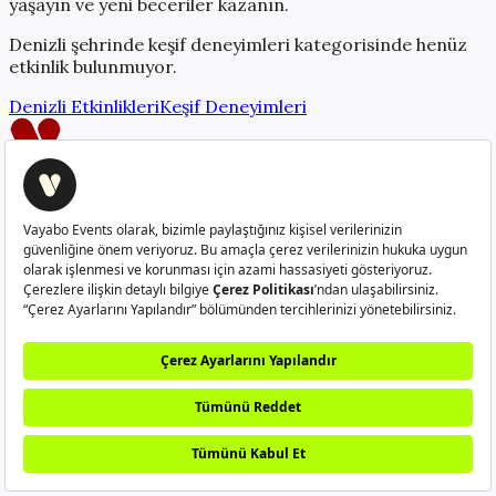
yaşayın ve yeni beceriler kazanın.
Denizli
şehrinde
keşif deneyimleri
kategorisinde henüz
etkinlik bulunmuyor.
Denizli
Etkinlikleri
Keşif Deneyimleri
Creatorlerı güçlendiren platform
info@vayabo.com
+90 532 429 37 05
Hakkımızda
Nasıl Çalışır?
Sıkça Sorulan Sorular
Creator
Ol
Kullanım Koşulları
Gizlilik Politikası
Kullanıcı Aydınlatma
Metni
Veri Sahibi Başvuru Formu
©
2026
Vayabo. Tüm hakları saklıdır.