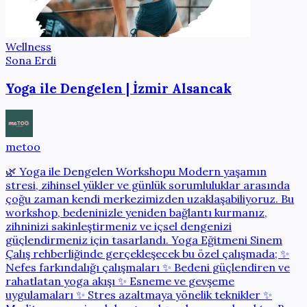
Wellness
Sona Erdi
Yoga ile Dengelen | İzmir Alsancak
metoo
🌿 Yoga ile Dengelen Workshopu Modern yaşamın
stresi, zihinsel yükler ve günlük sorumluluklar arasında
çoğu zaman kendi merkezimizden uzaklaşabiliyoruz. Bu
workshop, bedeninizle yeniden bağlantı kurmanız,
zihninizi sakinleştirmeniz ve içsel dengenizi
güçlendirmeniz için tasarlandı. Yoga Eğitmeni Sinem
Çalış rehberliğinde gerçekleşecek bu özel çalışmada; ✨
Nefes farkındalığı çalışmaları ✨ Bedeni güçlendiren ve
rahatlatan yoga akışı ✨ Esneme ve gevşeme
uygulamaları ✨ Stres azaltmaya yönelik teknikler ✨