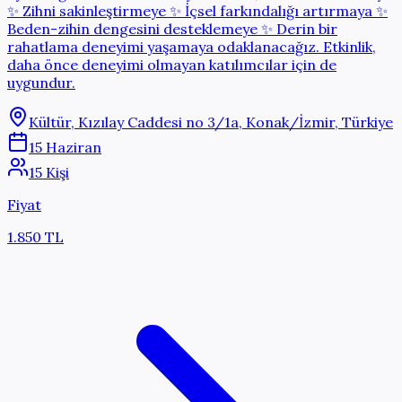
✨ Zihni sakinleştirmeye ✨ İçsel farkındalığı artırmaya ✨
Beden-zihin dengesini desteklemeye ✨ Derin bir
rahatlama deneyimi yaşamaya odaklanacağız. Etkinlik,
daha önce deneyimi olmayan katılımcılar için de
uygundur.
Kültür, Kızılay Caddesi no 3/1a, Konak/İzmir, Türkiye
15 Haziran
15 Kişi
Fiyat
1.850 TL