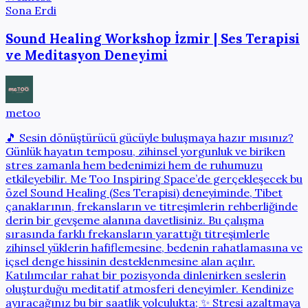
Sona Erdi
Sound Healing Workshop İzmir | Ses Terapisi
ve Meditasyon Deneyimi
metoo
🎵 Sesin dönüştürücü gücüyle buluşmaya hazır mısınız?
Günlük hayatın temposu, zihinsel yorgunluk ve biriken
stres zamanla hem bedenimizi hem de ruhumuzu
etkileyebilir. Me Too Inspiring Space’de gerçekleşecek bu
özel Sound Healing (Ses Terapisi) deneyiminde, Tibet
çanaklarının, frekansların ve titreşimlerin rehberliğinde
derin bir gevşeme alanına davetlisiniz. Bu çalışma
sırasında farklı frekansların yarattığı titreşimlerle
zihinsel yüklerin hafiflemesine, bedenin rahatlamasına ve
içsel denge hissinin desteklenmesine alan açılır.
Katılımcılar rahat bir pozisyonda dinlenirken seslerin
oluşturduğu meditatif atmosferi deneyimler. Kendinize
ayıracağınız bu bir saatlik yolculukta; ✨ Stresi azaltmaya