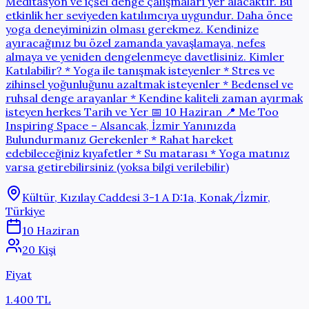
Meditasyon ve içsel denge çalışmaları yer alacaktır. Bu
etkinlik her seviyeden katılımcıya uygundur. Daha önce
yoga deneyiminizin olması gerekmez. Kendinize
ayıracağınız bu özel zamanda yavaşlamaya, nefes
almaya ve yeniden dengelenmeye davetlisiniz. Kimler
Katılabilir? * Yoga ile tanışmak isteyenler * Stres ve
zihinsel yoğunluğunu azaltmak isteyenler * Bedensel ve
ruhsal denge arayanlar * Kendine kaliteli zaman ayırmak
isteyen herkes Tarih ve Yer 📅 10 Haziran 📍 Me Too
Inspiring Space – Alsancak, İzmir Yanınızda
Bulundurmanız Gerekenler * Rahat hareket
edebileceğiniz kıyafetler * Su matarası * Yoga matınız
varsa getirebilirsiniz (yoksa bilgi verilebilir)
Kültür, Kızılay Caddesi 3-1 A D:1a, Konak/İzmir,
Türkiye
10 Haziran
20 Kişi
Fiyat
1.400 TL