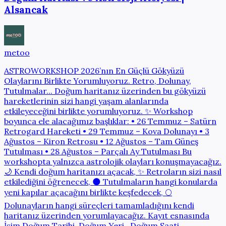
Alsancak
metoo
ASTROWORKSHOP 2026’nın En Güçlü Gökyüzü
Olaylarını Birlikte Yorumluyoruz. Retro, Dolunay,
Tutulmalar... Doğum haritanız üzerinden bu gökyüzü
hareketlerinin sizi hangi yaşam alanlarında
etkileyeceğini birlikte yorumluyoruz. ✨ Workshop
boyunca ele alacağımız başlıklar: • 26 Temmuz – Satürn
Retrogard Hareketi • 29 Temmuz – Kova Dolunayı • 3
Ağustos – Kiron Retrosu • 12 Ağustos – Tam Güneş
Tutulması • 28 Ağustos – Parçalı Ay Tutulması Bu
workshopta yalnızca astrolojik olayları konuşmayacağız.
🌙 Kendi doğum haritanızı açacak, ✨ Retroların sizi nasıl
etkilediğini öğrenecek, 🌑 Tutulmaların hangi konularda
yeni kapılar açacağını birlikte keşfedecek, 🌕
Dolunayların hangi süreçleri tamamladığını kendi
haritanız üzerinden yorumlayacağız. Kayıt esnasında
İsim,Doğum Tarihi, Doğum Yeri , Doğum Saati