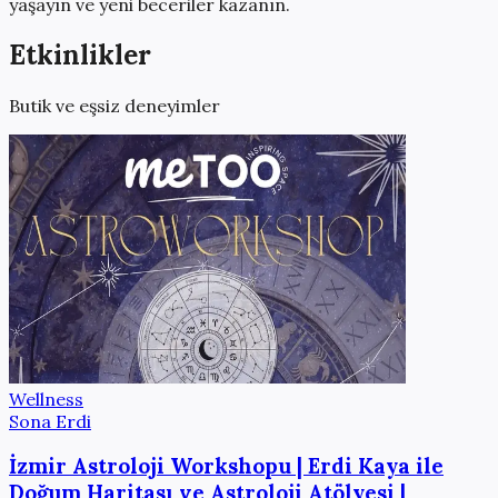
yaşayın ve yeni beceriler kazanın.
Etkinlikler
Butik ve eşsiz deneyimler
Wellness
Sona Erdi
İzmir Astroloji Workshopu | Erdi Kaya ile
Doğum Haritası ve Astroloji Atölyesi |