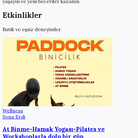
yaşayın ve yeni beceriler kazanın.
Etkinlikler
Butik ve eşsiz deneyimler
Wellness
Sona Erdi
At Binme-Hamak Yogası-Pilates ve
Workshoplarla dolu bir gün