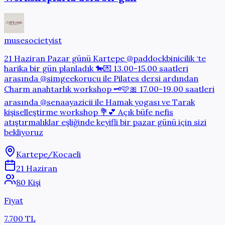
musesocietyist
21 Haziran Pazar günü Kartepe @paddockbinicilik ‘te
harika bir gün planladık 🐎💌 13.00-15.00 saatleri
arasında @simgeekorucu ile Pilates dersi ardından
Charm anahtarlık workshop 🗝️🩷🎀 17.00-19.00 saatleri
arasında @senaayazicii ile Hamak yogası ve Tarak
kişiselleştirme workshop 💐💕 Açık büfe nefis
atıştırmalıklar eşliğinde keyifli bir pazar günü için sizi
bekliyoruz
Kartepe/Kocaeli
21 Haziran
80 Kişi
Fiyat
7.700 TL