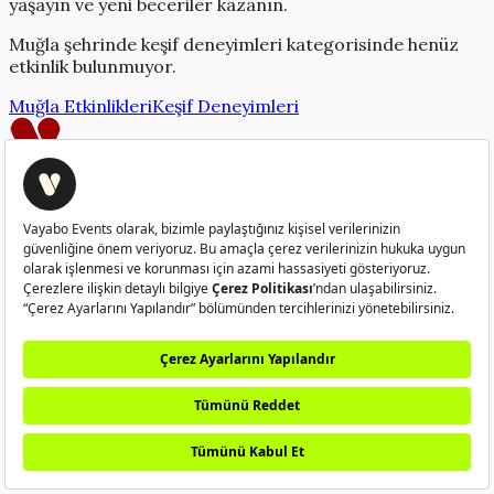
yaşayın ve yeni beceriler kazanın.
Muğla
şehrinde
keşif deneyimleri
kategorisinde henüz
etkinlik bulunmuyor.
Muğla
Etkinlikleri
Keşif Deneyimleri
Creatorlerı güçlendiren platform
info@vayabo.com
+90 532 429 37 05
Hakkımızda
Nasıl Çalışır?
Sıkça Sorulan Sorular
Creator
Ol
Kullanım Koşulları
Gizlilik Politikası
Kullanıcı Aydınlatma
Metni
Veri Sahibi Başvuru Formu
©
2026
Vayabo. Tüm hakları saklıdır.