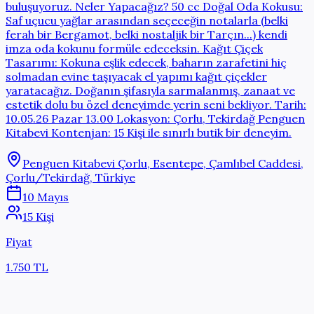
buluşuyoruz. Neler Yapacağız? 50 cc Doğal Oda Kokusu:
Saf uçucu yağlar arasından seçeceğin notalarla (belki
ferah bir Bergamot, belki nostaljik bir Tarçın...) kendi
imza oda kokunu formüle edeceksin. Kağıt Çiçek
Tasarımı: Kokuna eşlik edecek, baharın zarafetini hiç
solmadan evine taşıyacak el yapımı kağıt çiçekler
yaratacağız. Doğanın şifasıyla sarmalanmış, zanaat ve
estetik dolu bu özel deneyimde yerin seni bekliyor. Tarih:
10.05.26 Pazar 13.00 Lokasyon: Çorlu, Tekirdağ Penguen
Kitabevi Kontenjan: 15 Kişi ile sınırlı butik bir deneyim.
Penguen Kitabevi Çorlu, Esentepe, Çamlıbel Caddesi,
Çorlu/Tekirdağ, Türkiye
10 Mayıs
15 Kişi
Fiyat
1.750 TL