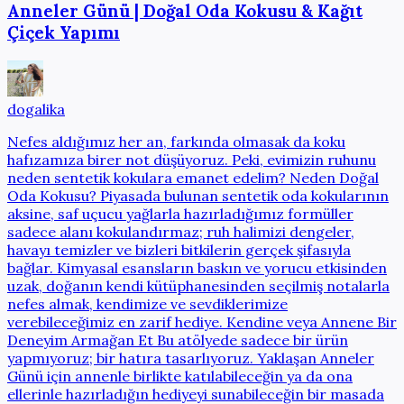
Anneler Günü | Doğal Oda Kokusu & Kağıt
Çiçek Yapımı
dogalika
Nefes aldığımız her an, farkında olmasak da koku
hafızamıza birer not düşüyoruz. Peki, evimizin ruhunu
neden sentetik kokulara emanet edelim? Neden Doğal
Oda Kokusu? Piyasada bulunan sentetik oda kokularının
aksine, saf uçucu yağlarla hazırladığımız formüller
sadece alanı kokulandırmaz; ruh halimizi dengeler,
havayı temizler ve bizleri bitkilerin gerçek şifasıyla
bağlar. Kimyasal esansların baskın ve yorucu etkisinden
uzak, doğanın kendi kütüphanesinden seçilmiş notalarla
nefes almak, kendimize ve sevdiklerimize
verebileceğimiz en zarif hediye. Kendine veya Annene Bir
Deneyim Armağan Et Bu atölyede sadece bir ürün
yapmıyoruz; bir hatıra tasarlıyoruz. Yaklaşan Anneler
Günü için annenle birlikte katılabileceğin ya da ona
ellerinle hazırladığın hediyeyi sunabileceğin bir masada