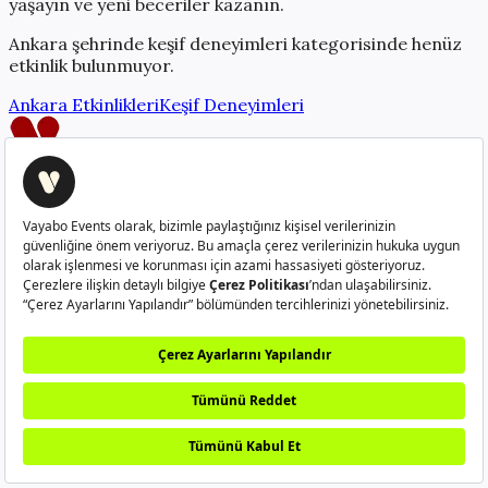
yaşayın ve yeni beceriler kazanın.
Ankara
şehrinde
keşif deneyimleri
kategorisinde henüz
etkinlik bulunmuyor.
Ankara
Etkinlikleri
Keşif Deneyimleri
Creatorlerı güçlendiren platform
info@vayabo.com
+90 532 429 37 05
Hakkımızda
Nasıl Çalışır?
Sıkça Sorulan Sorular
Creator
Ol
Kullanım Koşulları
Gizlilik Politikası
Kullanıcı Aydınlatma
Metni
Veri Sahibi Başvuru Formu
©
2026
Vayabo. Tüm hakları saklıdır.