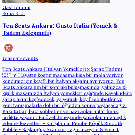
Gastronomi
Sona Erdi
Ten Seats Ankara: Gusto Italia (Yemek &
Tadım Eşleşmeli)
tenseatsevents
Ten Seats Ankara | İtalyan Yemekleri x Şarap Tadımı
🇮🇹🍷 Hayatın koşturmacasına kısa bir mola veriyor,
kendimiz için keyifli bir İtalyan akşamı ayırıyoruz. Ten
Seats Ankara’nın bir sonraki buluşmasında, yalnızca 15
kişilik masamızda İtalyan yemekleri eşliğinde Kavaklıdere
şaraplarını keşfedecek; iyi yemek, keyifli sohbetler ve
yeni tanışmalarla dolu bir öğleden sonra paylaşacağız.
Bazı tatlar, bazı sohbetler ve bazı anlar anlatılmaz;
birlikte yaşanır. Bu özel deneyimde şaraplarımıza eşlik
edecek lezzetler: • Karşılama: Pembe Köpük Smooth
Bubble • Başlangıç: Arancini, ızgara zeytin & Vinart