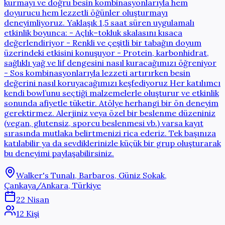
kurmayı ve doğru besin kombinasyonlarıyla hem
doyurucu hem lezzetli öğünler oluşturmayı
deneyimliyoruz. Yaklaşık 1,5 saat süren uygulamalı
etkinlik boyunca: - Açlık–tokluk skalasını kısaca
değerlendiriyor - Renkli ve çeşitli bir tabağın doyum
üzerindeki etkisini konuşuyor - Protein, karbonhidrat,
sağlıklı yağ ve lif dengesini nasıl kuracağımızı öğreniyor
- Sos kombinasyonlarıyla lezzeti artırırken besin
değerini nasıl koruyacağımızı keşfediyoruz Her katılımcı
kendi bowl’unu seçtiği malzemelerle oluşturur ve etkinlik
sonunda afiyetle tüketir. Atölye herhangi bir ön deneyim
gerektirmez. Alerjiniz veya özel bir beslenme düzeniniz
(vegan, glutensiz, sporcu beslenmesi vb.) varsa kayıt
sırasında mutlaka belirtmenizi rica ederiz. Tek başınıza
katılabilir ya da sevdiklerinizle küçük bir grup oluşturarak
bu deneyimi paylaşabilirsiniz.
Walker's Tunalı, Barbaros, Güniz Sokak,
Çankaya/Ankara, Türkiye
22 Nisan
12 Kişi