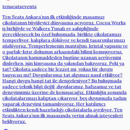
tenseatsevents
Ten Seats Ankara’nın ilk etkinliğinde masamızı
çikolatanın büyüleyici dünyasına açıyoruz. Cocoa Works
iş birliğiyle ve Walkers Tunalı ev sahipliğinde
gerçekleşecek bu özel buluşmada, birlikte çikolatamızı
temperliyor, kalıplara döküyor ve kendi tasarımlarımızı
süslüyoruz. Temperlemenin mantığını, kristal yapısını ve
o parlak–kıtır dokunun arkasındaki bilimi konuşuyoruz.
Çikolatanın hammaddeden bugüne uzanan serüvenini
dinlerken, işin kimyasına da yakından bakıyoruz. Peki ya
tat? Çikolata sadece bir lezzet mi, yoksa bir duygu
taşıyıcısı mı? Duygularımız tat algımızı nasıl etkiliyor?
Hangi duygu hangi tat ile dengeleniyor? Bu buluşmada
sadece teknik bilgi değil; duyularımız, hafızamız ve tat
deneyimimiz üzerine de konuşacağız. Etkinliğin sonunda
çikolatalarımızı kalıptan çıkarıyor, beş duyumuzla tadım
yaparak deneyimi tamamlıyoruz. Her katılımcı
etkinlikten kendi hazırladığı çikolatalarla ayrılıyor. Ten
Seats Ankara’nın ilk masasında yerini almak isteyenleri
bekliyoruz.