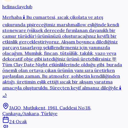
helinsclayclub
Merhaba 🕯️ Bu cumartesi, sıcak çikolata ve ateş
çukurunda pişireceğimiz marshmallow eşliğinde kendi
stoneware (yüksek derecede fırınlanan dayanıklı bir
çamur türüdür) ürününüzü oluşturacağınız keyifli bir
etkinlik gerçekleştiriyoruz. Akşam boyunca dilediğiniz
parçayı tasarlayıp şekillendirmeniz için yanınızda
olacağım. Mumluk, fincan, tütsülük, takılık, vazo veya
dekoratif obje gibi istediğiniz ürünü üretebilirsiniz 🫶
Tüm Clay Date Night etkinliklerinde olduğu gibi, burada
önemli olan ortaya çıkan ürünün yanı sıra üretirken
paylaşılan zaman. Bu atmosfer, sohbetin kendiliğinden
aktığı, üretimin eşlik ettiği sıcak bir akşam yaratma
amacıyla oluşturuldu. Süreçten keyif almanız dileğiyle 🕯️
🌙
JAGO, Mutlukent, 1961. Caddesi No:18,
Çankaya/Ankara, Türkiye
24 Ocak