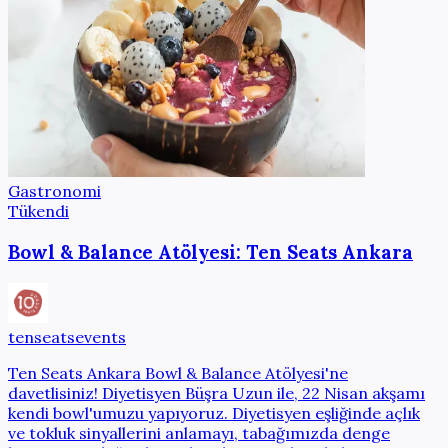
Gastronomi
Tükendi
Bowl & Balance Atölyesi: Ten Seats Ankara
tenseatsevents
Ten Seats Ankara Bowl & Balance Atölyesi'ne
davetlisiniz! Diyetisyen Büşra Uzun ile, 22 Nisan akşamı
kendi bowl'umuzu yapıyoruz. Diyetisyen eşliğinde açlık
ve tokluk sinyallerini anlamayı, tabağımızda denge