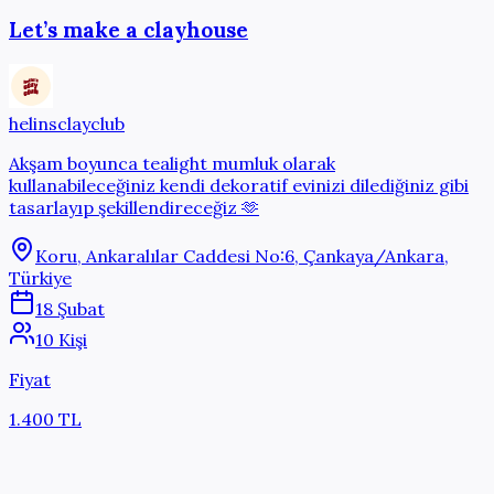
Let’s make a clayhouse
helinsclayclub
Akşam boyunca tealight mumluk olarak
kullanabileceğiniz kendi dekoratif evinizi dilediğiniz gibi
tasarlayıp şekillendireceğiz 🫶
Koru, Ankaralılar Caddesi No:6, Çankaya/Ankara,
Türkiye
18 Şubat
10 Kişi
Fiyat
1.400 TL