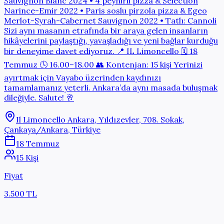
Sauvignon Blanc 2024 • 4 peynirli pizza & Selection
Narince-Emir 2022 • Paris soslu pirzola pizza & Egeo
Merlot-Syrah-Cabernet Sauvignon 2022 • Tatlı: Cannoli
Sizi aynı masanın etrafında bir araya gelen insanların
hikâyelerini paylaştığı, yavaşladığı ve yeni bağlar kurduğu
bir deneyime davet ediyoruz. 📍 IL Limoncello 🗓️ 18
Temmuz 🕓 16.00–18.00 👥 Kontenjan: 15 kişi Yerinizi
ayırtmak için Vayabo üzerinden kaydınızı
tamamlamanız yeterli. Ankara’da aynı masada buluşmak
dileğiyle. Salute! 🥂
Il Limoncello Ankara, Yıldızevler, 708. Sokak,
Çankaya/Ankara, Türkiye
18 Temmuz
15 Kişi
Fiyat
3.500 TL