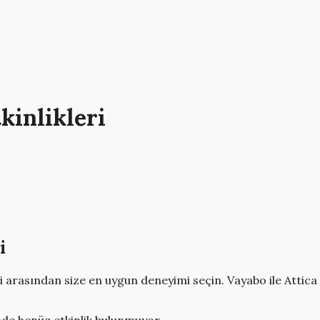
kinlikleri
i
i
arasından size en uygun deneyimi seçin. Vayabo ile
Attica
de henüz etkinlik bulunmuyor.