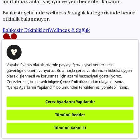
unutulmaz anlar yaşayın ve yeni beceriler kazanın.
Balıkesir
şehrinde
wellness & sağlık
kategorisinde henüz
etkinlik bulunmuyor.
Balıkesir
Etkinlikleri
Wellness & Sağlık
Creatorlerı güçlendiren platform
info@vayabo.com
+90 532 429 37 05
Hakkımızda
Nasıl Çalışır?
Sıkça Sorulan Sorular
Creator
Ol
Kullanım Koşulları
Gizlilik Politikası
Kullanıcı Aydınlatma
Metni
Veri Sahibi Başvuru Formu
©
2026
Vayabo. Tüm hakları saklıdır.