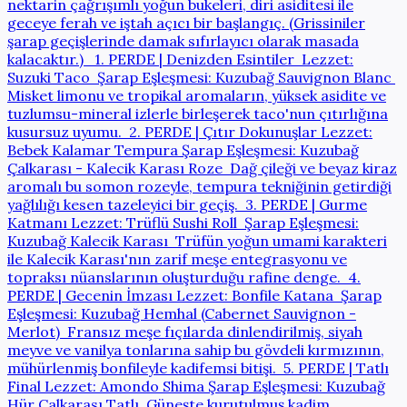
nektarin çağrışımlı yoğun bukeleri, diri asiditesi ile
geceye ferah ve iştah açıcı bir başlangıç. (Grissiniler
şarap geçişlerinde damak sıfırlayıcı olarak masada
kalacaktır.) 1. PERDE | Denizden Esintiler Lezzet:
Suzuki Taco Şarap Eşleşmesi: Kuzubağ Sauvignon Blanc
Misket limonu ve tropikal aromaların, yüksek asidite ve
tuzlumsu-mineral izlerle birleşerek taco'nun çıtırlığına
kusursuz uyumu. 2. PERDE | Çıtır Dokunuşlar Lezzet:
Bebek Kalamar Tempura Şarap Eşleşmesi: Kuzubağ
Çalkarası - Kalecik Karası Roze Dağ çileği ve beyaz kiraz
aromalı bu somon rozeyle, tempura tekniğinin getirdiği
yağlılığı kesen tazeleyici bir geçiş. 3. PERDE | Gurme
Katmanı Lezzet: Trüflü Sushi Roll Şarap Eşleşmesi:
Kuzubağ Kalecik Karası Trüfün yoğun umami karakteri
ile Kalecik Karası'nın zarif meşe entegrasyonu ve
topraksı nüanslarının oluşturduğu rafine denge. 4.
PERDE | Gecenin İmzası Lezzet: Bonfile Katana Şarap
Eşleşmesi: Kuzubağ Hemhal (Cabernet Sauvignon -
Merlot) Fransız meşe fıçılarda dinlendirilmiş, siyah
meyve ve vanilya tonlarına sahip bu gövdeli kırmızının,
mühürlenmiş bonfileyle kadifemsi bitişi. 5. PERDE | Tatlı
Final Lezzet: Amondo Shima Şarap Eşleşmesi: Kuzubağ
Hür Çalkarası Tatlı Güneşte kurutulmuş kadim