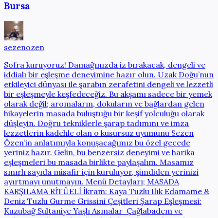
Bursa
sezenozen
Sofra kuruyoruz! Damağınızda iz bırakacak, dengeli ve
iddialı bir eşleşme deneyimine hazır olun. Uzak Doğu’nun
etkileyici dünyası ile şarabın zerafetini dengeli ve lezzetli
bir eşleşmeyle keşfedeceğiz. Bu akşamı sadece bir yemek
olarak değil; aromaların, dokuların ve bağlardan gelen
hikayelerin masada buluştuğu bir keşif yolculuğu olarak
düşleyin. Doğru tekniklerle şarap tadımını ve imza
lezzetlerin kadehle olan o kusursuz uyumunu Sezen
Özen’in anlatımıyla konuşacağımız bu özel gecede
yeriniz hazır. Gelin, bu benzersiz deneyimi ve harika
eşleşmeleri bu masada birlikte paylaşalım. Masamız
sınırlı sayıda misafir için kuruluyor, şimdiden yerinizi
ayırtmayı unutmayın. Menü Detayları; MASADA
KARŞILAMA RİTÜELİ İkram: Kaya Tuzlu Ilık Edamame &
Deniz Tuzlu Gurme Grissini Çeşitleri Şarap Eşleşmesi:
Kuzubağ Sultaniye Yaşlı Asmalar Çağlabadem ve