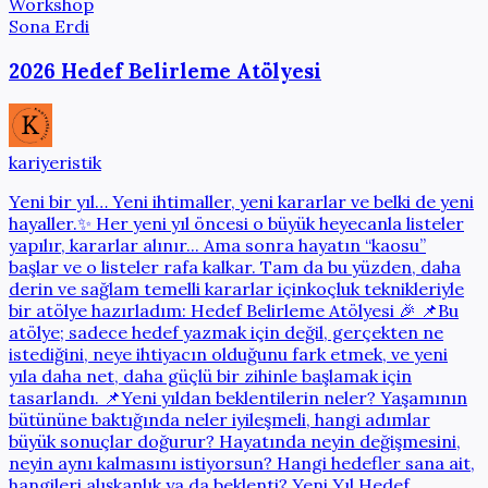
Workshop
Sona Erdi
2026 Hedef Belirleme Atölyesi
kariyeristik
Yeni bir yıl… Yeni ihtimaller, yeni kararlar ve belki de yeni
hayaller.✨ Her yeni yıl öncesi o büyük heyecanla listeler
yapılır, kararlar alınır... Ama sonra hayatın “kaosu”
başlar ve o listeler rafa kalkar. Tam da bu yüzden, daha
derin ve sağlam temelli kararlar içinkoçluk teknikleriyle
bir atölye hazırladım: Hedef Belirleme Atölyesi 🎉 📌Bu
atölye; sadece hedef yazmak için değil, gerçekten ne
istediğini, neye ihtiyacın olduğunu fark etmek, ve yeni
yıla daha net, daha güçlü bir zihinle başlamak için
tasarlandı. 📌Yeni yıldan beklentilerin neler? Yaşamının
bütününe baktığında neler iyileşmeli, hangi adımlar
büyük sonuçlar doğurur? Hayatında neyin değişmesini,
neyin aynı kalmasını istiyorsun? Hangi hedefler sana ait,
hangileri alışkanlık ya da beklenti? Yeni Yıl Hedef