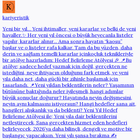
kariyeristik
Yeni bir yıl… Yeni ihtimaller, yeni kararlar ve belki de yeni
hayaller.✨ Her yeni yıl öncesi o büyük heyecanla listeler
yapılır, kararlar alınır... Ama sonra hayatın “kaosu”
başlar ve o listeler rafa kalkar. Tam da bu yüzden, daha
derin ve sağlam temelli kararlar içinkoçluk teknikleriyle
bir atölye hazırladım: Hedef Belirleme Atölyesi 🎉 📌Bu
atölye; sadece hedef yazmak için değil, gerçekten ne
istediğini, neye ihtiyacın olduğunu fark etmek, ve yeni
yıla daha net, daha güçlü bir zihinle başlamak için
tasarlandı. 📌Yeni yıldan beklentilerin neler? Yaşamının
bütününe baktığında neler iyileşmeli, hangi adımlar
büyük sonuçlar doğurur? Hayatında neyin değişmesini,
neyin aynı kalmasını istiyorsun? Hangi hedefler sana ait,
hangileri alışkanlık ya da beklenti? Yeni Yıl Hedef
Belirleme Atölyesi ile; Yeni yıla dair beklentilerini
netleştirecek, Sana gerçekten hizmet eden hedefleri
belirleyecek, 2026’ya daha bilinçli, dengeli ve motive bir
başlangıç yapacaksın. Yeni yılı şansa bırakma ✍️