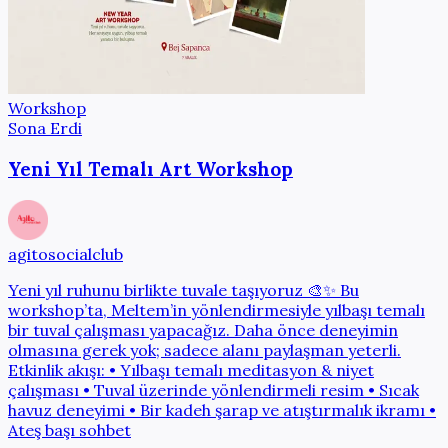
Workshop
Sona Erdi
Yeni Yıl Temalı Art Workshop
agitosocialclub
Yeni yıl ruhunu birlikte tuvale taşıyoruz 🎨✨ Bu
workshop’ta, Meltem’in yönlendirmesiyle yılbaşı temalı
bir tuval çalışması yapacağız. Daha önce deneyimin
olmasına gerek yok; sadece alanı paylaşman yeterli.
Etkinlik akışı: • Yılbaşı temalı meditasyon & niyet
çalışması • Tuval üzerinde yönlendirmeli resim • Sıcak
havuz deneyimi • Bir kadeh şarap ve atıştırmalık ikramı •
Ateş başı sohbet