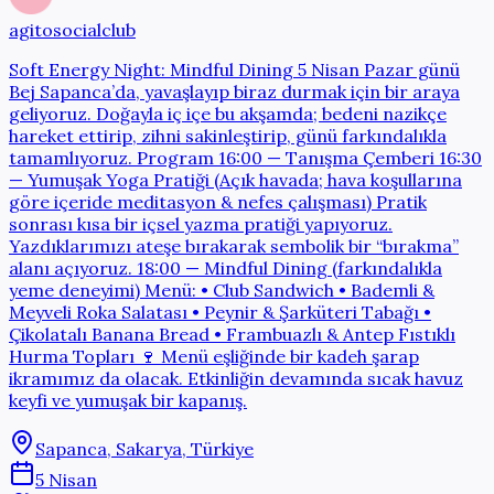
agitosocialclub
Soft Energy Night: Mindful Dining 5 Nisan Pazar günü
Bej Sapanca’da, yavaşlayıp biraz durmak için bir araya
geliyoruz. Doğayla iç içe bu akşamda; bedeni nazikçe
hareket ettirip, zihni sakinleştirip, günü farkındalıkla
tamamlıyoruz. Program 16:00 — Tanışma Çemberi 16:30
— Yumuşak Yoga Pratiği (Açık havada; hava koşullarına
göre içeride meditasyon & nefes çalışması) Pratik
sonrası kısa bir içsel yazma pratiği yapıyoruz.
Yazdıklarımızı ateşe bırakarak sembolik bir “bırakma”
alanı açıyoruz. 18:00 — Mindful Dining (farkındalıkla
yeme deneyimi) Menü: • Club Sandwich • Bademli &
Meyveli Roka Salatası • Peynir & Şarküteri Tabağı •
Çikolatalı Banana Bread • Frambuazlı & Antep Fıstıklı
Hurma Topları 🍷 Menü eşliğinde bir kadeh şarap
ikramımız da olacak. Etkinliğin devamında sıcak havuz
keyfi ve yumuşak bir kapanış.
Sapanca, Sakarya, Türkiye
5 Nisan