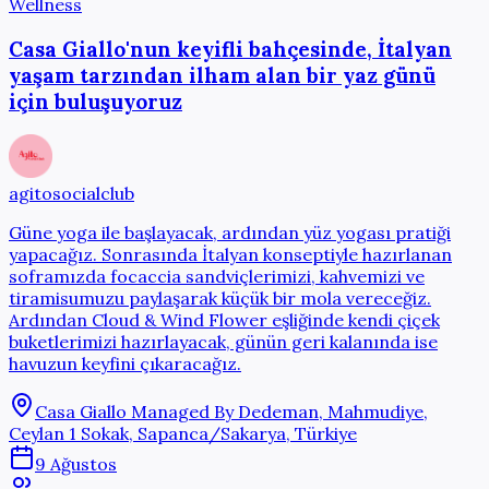
Wellness
Casa Giallo'nun keyifli bahçesinde, İtalyan
yaşam tarzından ilham alan bir yaz günü
için buluşuyoruz
agitosocialclub
Güne yoga ile başlayacak, ardından yüz yogası pratiği
yapacağız. Sonrasında İtalyan konseptiyle hazırlanan
soframızda focaccia sandviçlerimizi, kahvemizi ve
tiramisumuzu paylaşarak küçük bir mola vereceğiz.
Ardından Cloud & Wind Flower eşliğinde kendi çiçek
buketlerimizi hazırlayacak, günün geri kalanında ise
havuzun keyfini çıkaracağız.
Casa Giallo Managed By Dedeman, Mahmudiye,
Ceylan 1 Sokak, Sapanca/Sakarya, Türkiye
9 Ağustos