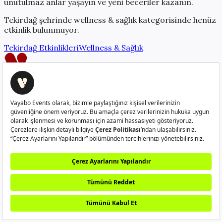
unutulmaz anlar yaşayın ve yeni beceriler kazanın.
Tekirdağ
şehrinde
wellness & sağlık
kategorisinde henüz
etkinlik bulunmuyor.
Tekirdağ
Etkinlikleri
Wellness & Sağlık
Creatorlerı güçlendiren platform
info@vayabo.com
+90 532 429 37 05
Hakkımızda
Nasıl Çalışır?
Sıkça Sorulan Sorular
Creator
Ol
Kullanım Koşulları
Gizlilik Politikası
Kullanıcı Aydınlatma
Metni
Veri Sahibi Başvuru Formu
©
2026
Vayabo. Tüm hakları saklıdır.