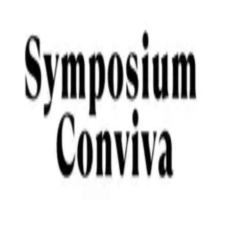
Henüz etkinlik bulunmuyor.
Benzer Creatorlar
Buse Etleç
Gastronomi
İstanbul
Deniz Sayil
Kültürel Deneyimler
İstanbul
Apostrof Cocktails
İçki & Tadım